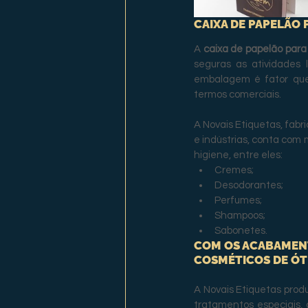
CAIXA DE PAPELÃO
A 
caixa de papelão para
seguras as atividades 
embalagem é fator que 
termos comerciais.
A Novais Etiquetas, fabr
e indústrias, conta com
higiene, entre eles:
Cremes;
Desodorantes;
Perfumes;
Shampoos;
Sabonetes.
COM OS ACABAMENT
COSMÉTICOS DE ÓT
A Novais Etiquetas prod
tratamentos especiais, c