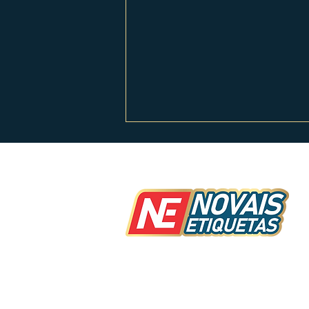
Caixas Personalizadas
Novais Etiquetas inovando em seu p
busca satisfazer a necessidade de
clientes, somos uma empresa que f