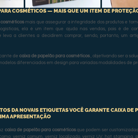
 PARA COSMÉTICOS — MAIS QUE UM ITEM DE PROTEÇÃ
 cosméticos 
mais que assegurar a integridade dos produtos e torn
logísticas, ela é um item que ajuda nas vendas, pois é de co
leva a clientes a decidirem comprar, sendo, portanto, um arti
icante de 
caixa de papelão para cosméticos 
, objetivando ser a sol
 modelos diferenciados em design para variadas modalidades de pr
OS DA NOVAIS ETIQUETAS VOCÊ GARANTE CAIXA DE P
IMA APRESENTAÇÃO
uz 
caixa de papelão para cosméticos 
que podem ser customizadas
omo: verniz comum, verniz localizado, verniz UV, hot stamping, pl