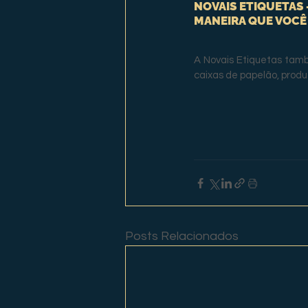
NOVAIS ETIQUETAS 
MANEIRA QUE VOCÊ
A Novais Etiquetas tamb
caixas de papelão, produ
Posts Relacionados