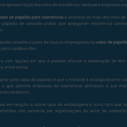
ma apresentação dos itens de excelência, ideal para empresas exi
aixa de papelão para cosméticos 
é sinônimo do mais alto nível de
do papelão de variadas ondas, que asseguram resistência contra
s.
ressão ressalta a cores de layouts empregadas na 
caixa de papelã
para o público-alvo.
ta com opções em que é possível efetuar a elaboração de kits 
, entre outros.
optar pela caixa de papelão é que o material é ecologicamente co
o, o que permite empresas de cosméticos alinharem à sua mar
 meio ambiente.
xo em relação a outros tipos de embalagens é outro fato que to
eferidas não somente por organizações do setor de cosmético