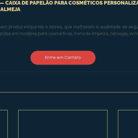
— CAIXA DE PAPELÃO PARA COSMÉTICOS PERSONALIZA
 ALMEJA
ém produz etiquetas e lacres, que melhoram a qualidade de segur
zidas em modelos para cosméticos, itens de limpeza, cervejas, entr
Entre em Contato