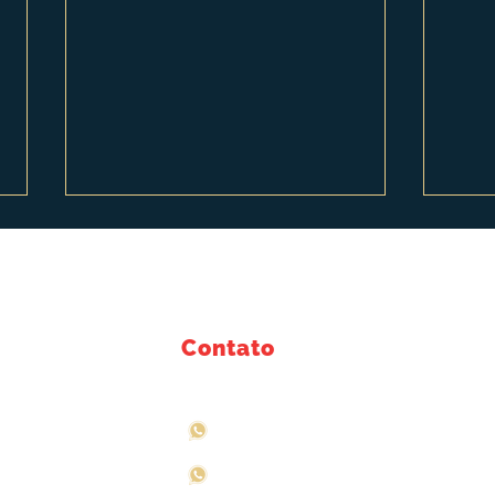
Contato
Caixas de Qualidade
Emb
ortfólio
WhatsApp: (11) 94704-5515
Valo
 seus
ornece
WhatsApp: (11) 94709-5898