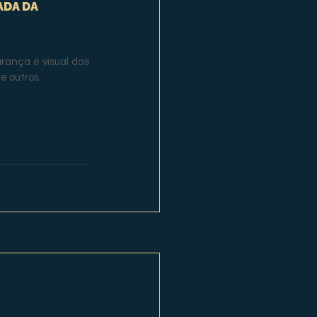
DA DA 
ança e visual das 
e outros.