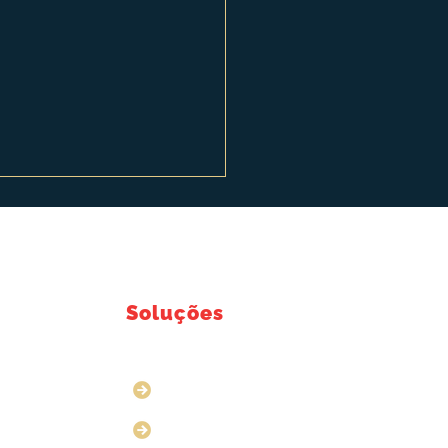
Soluções
alagens que
Lacres de Segurança
rizam seu Produto
Caixas