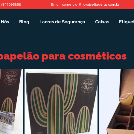
1) 947095898
Email: comercial@novaisetiquetas.com.br
 Nós
Blog
Lacres de Segurança
Caixas
Etique
papelão para cosméticos