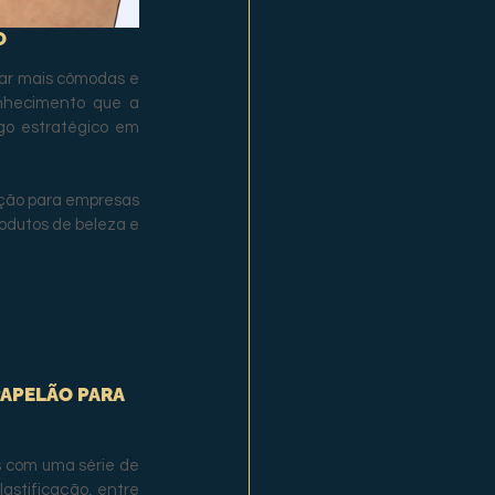
O
ar mais cômodas e 
nhecimento que a 
go estratégico em 
ução para empresas 
odutos de beleza e 
APELÃO PARA 
 com uma série de 
astificação, entre 