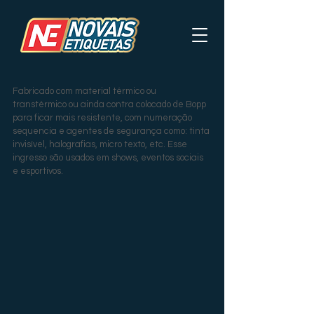
Império
Fabricado com material térmico ou 
transtérmico ou ainda contra colocado de Bopp 
para ficar mais resistente, com numeração 
sequencia e agentes de segurança como: tinta 
invisível, halografias, micro texto, etc. Esse 
ingresso são usados em shows, eventos sociais 
e esportivos.