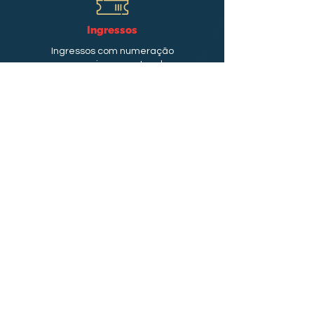
Ingressos
Ingressos com numeração
sequencia e agentes de
segurança, esses ingressos
são usados em shows,
eventos sociais e esportivos
Saiba Mais +
Outros
Rótulos técnicos industriais,
praguinhas políticas,
embalagens, lacres de
segurança e tudo mais que