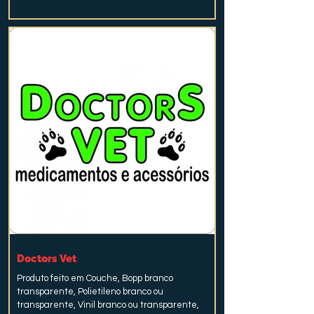
Doctors Vet
Produto feito em Couche, Bopp branco
transparente, Polietileno branco ou
transparente, Vinil branco ou transparente,